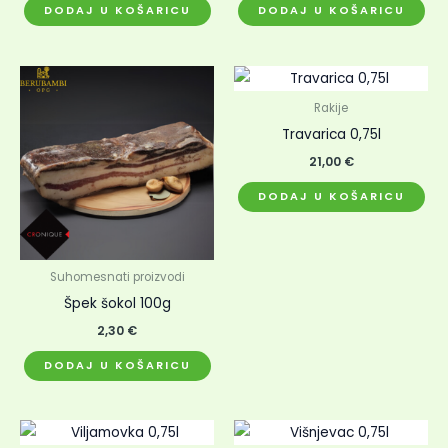
DODAJ U KOŠARICU
DODAJ U KOŠARICU
Rakije
Travarica 0,75l
21,00
€
DODAJ U KOŠARICU
Suhomesnati proizvodi
Špek šokol 100g
2,30
€
DODAJ U KOŠARICU