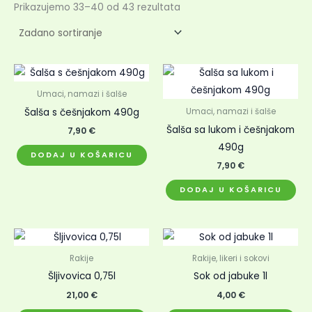
Prikazujemo 33–40 od 43 rezultata
Umaci, namazi i šalše
Šalša s češnjakom 490g
Umaci, namazi i šalše
Šalša sa lukom i češnjakom
7,90
€
490g
DODAJ U KOŠARICU
7,90
€
DODAJ U KOŠARICU
Rakije
Rakije, likeri i sokovi
Šljivovica 0,75l
Sok od jabuke 1l
21,00
€
4,00
€