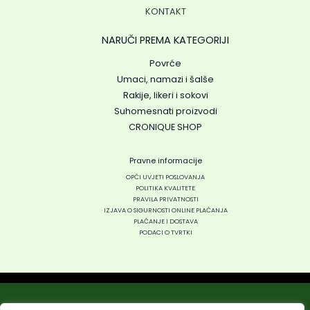
KONTAKT
NARUČI PREMA KATEGORIJI
Povrće
Umaci, namazi i šalše
Rakije, likeri i sokovi
Suhomesnati proizvodi
CRONIQUE SHOP
Pravne informacije
OPĆI UVJETI POSLOVANJA
POLITIKA KVALITETE
PRAVILA PRIVATNOSTI
IZJAVA O SIGURNOSTI ONLINE PLAĆANJA
PLAĆANJE I DOSTAVA
PODACI O TVRTKI
Copyright © 2026 Cronique webshop