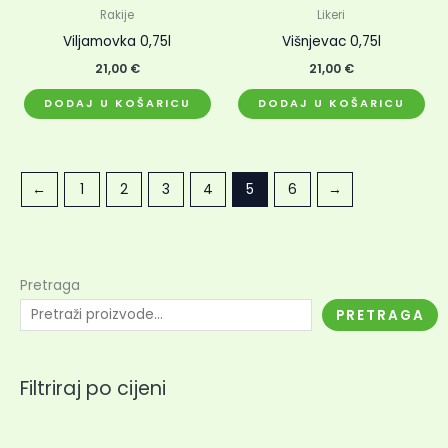
Rakije
Likeri
Viljamovka 0,75l
Višnjevac 0,75l
21,00
€
21,00
€
DODAJ U KOŠARICU
DODAJ U KOŠARICU
←
1
2
3
4
5
6
→
Pretraga
PRETRAGA
Filtriraj po cijeni