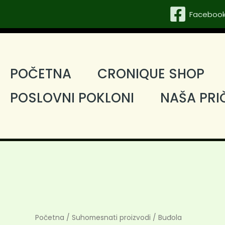
Faceboo
POČETNA
CRONIQUE SHOP
POSLOVNI POKLONI
NAŠA PRI
Buđola
Početna
/
Suhomesnati proizvodi
/ Buđola