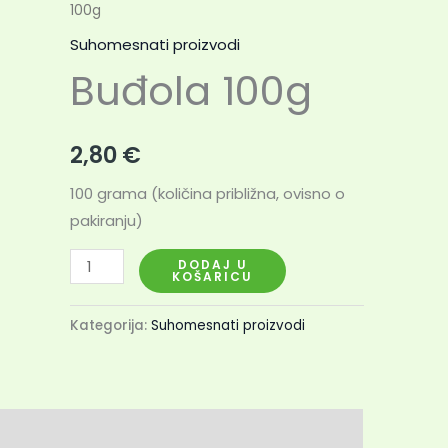
100g
100g
količina
Suhomesnati proizvodi
Buđola 100g
2,80
€
100 grama (količina približna, ovisno o
pakiranju)
DODAJ U
KOŠARICU
Kategorija:
Suhomesnati proizvodi