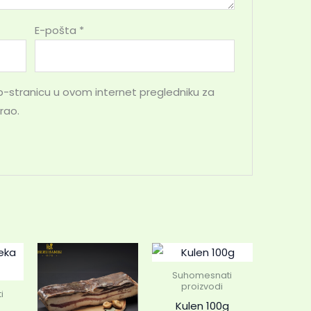
E-pošta
*
-stranicu u ovom internet pregledniku za
rao.
Suhomesnati
proizvodi
i
Kulen 100g