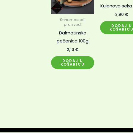
Kulenova seka
2,90
€
Suhomesnati
proizvodi
DODAJ U
KOŠARIC
Dalmatinska
pečenica 100g
2,10
€
DODAJ U
KOŠARICU