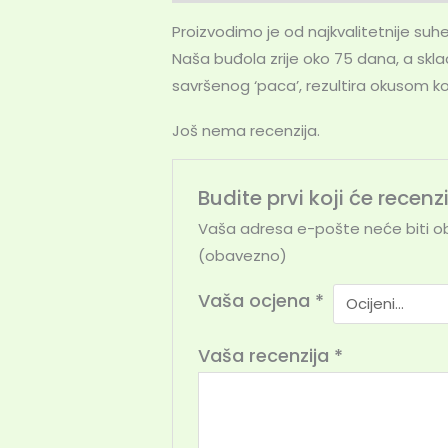
Proizvodimo je od najkvalitetnije suhe
Naša buđola zrije oko 75 dana, a skla
savršenog ‘paca’, rezultira okusom ko
Još nema recenzija.
Budite prvi koji će recenz
Vaša adresa e-pošte neće biti ob
(obavezno)
Vaša ocjena
*
Vaša recenzija
*