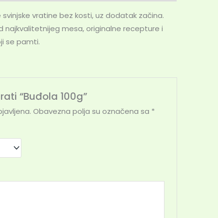
 svinjske vratine bez kosti, uz dodatak začina.
d najkvalitetnijeg mesa, originalne recepture i
ji se pamti.
irati “Buđola 100g”
javljena.
Obavezna polja su označena sa
*