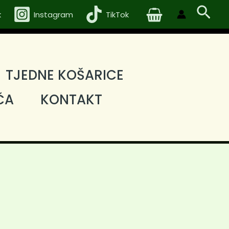
količina
Sea
k
Instagram
TikTok
TJEDNE KOŠARICE
ČA
KONTAKT