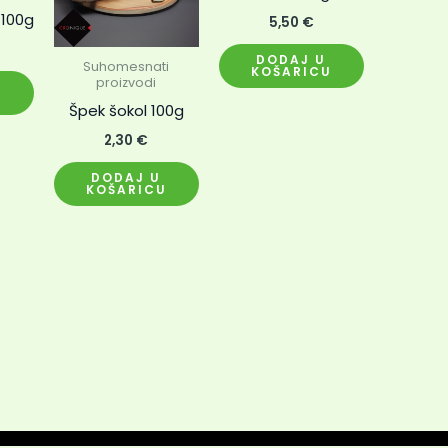
 100g
5,50
€
DODAJ U
Suhomesnati
KOŠARICU
proizvodi
U
Špek šokol 100g
2,30
€
DODAJ U
KOŠARICU