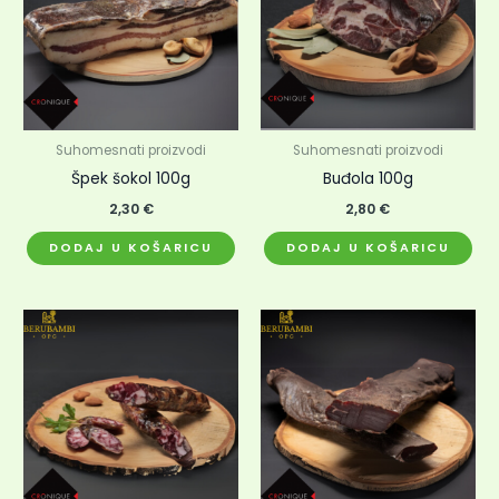
Suhomesnati proizvodi
Suhomesnati proizvodi
Špek šokol 100g
Buđola 100g
2,30
€
2,80
€
DODAJ U KOŠARICU
DODAJ U KOŠARICU